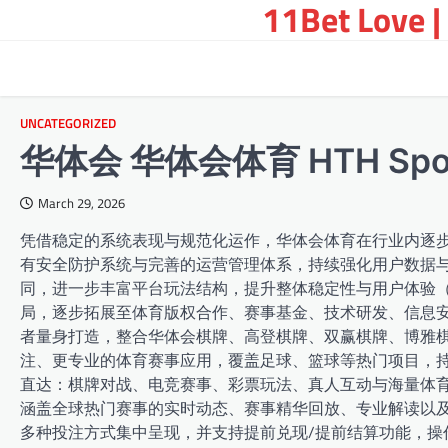
11Bet Love |
Skip
to
content
UNCATEGORIZED
华体会 华体会体育 HTH Sp
March 29, 2026
凭借稳定的系统表现与规范化运作，华体会体育在行业内逐步
有安全防护系统与完善的运营管理体系，持续强化用户数据与
同，进一步丰富平台玩法结构，提升整体稳定性与用户体验（
局，逐步拓展至体育版权合作、赛事基金、技术研发、信息安
者量身打造，整合华体会棋牌、高登棋牌、双赢棋牌、博雅棋
注、更专业的体育赛事应用，覆盖足球、篮球等热门项目，持
直达：棋牌对战、电竞赛事、彩票玩法、真人互动与海量体育
涵盖全球热门赛事的实时动态、赛事精华回放、专业解读以
多种投注方式集中呈现，并支持提前兑现/提前结算功能，操