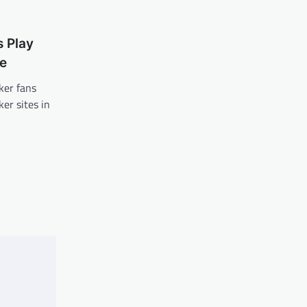
s Play
ne
ker fans
er sites in