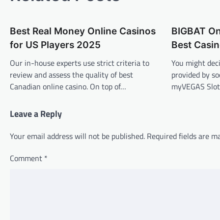
t
n
Best Real Money Online Casinos
BIGBAT On
a
for US Players 2025
Best Casi
v
Our in-house experts use strict criteria to
You might deci
i
review and assess the quality of best
provided by soc
g
Canadian online casino. On top of…
myVEGAS Slot
a
t
Leave a Reply
i
Your email address will not be published.
Required fields are 
o
n
Comment
*